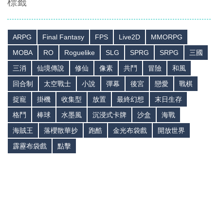
標籤
ARPG
Final Fantasy
FPS
Live2D
MMORPG
MOBA
RO
Roguelike
SLG
SPRG
SRPG
三國
三消
仙境傳說
修仙
像素
共鬥
冒險
和風
回合制
太空戰士
小說
彈幕
後宮
戀愛
戰棋
捉寵
掛機
收集型
放置
最終幻想
末日生存
格鬥
棒球
水墨風
沉浸式卡牌
沙盒
海戰
海賊王
落櫻散華抄
跑酷
金光布袋戲
開放世界
霹靂布袋戲
點擊