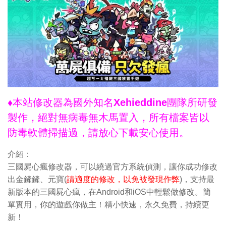
♦本站修改器為國外知名Xehieddine團隊所研發
製作，絕對無病毒無木馬置入，所有檔案皆以
防毒軟體掃描過，請放心下載安心使用。
介紹：
三國屍心瘋修改器，可以繞過官方系統偵測，讓你成功修改
出金鏟鏟、元寶(
請適度的修改，以免被發現作弊
)，支持最
新版本的三國屍心瘋，在Android和iOS中輕鬆做修改。簡
單實用，你的遊戲你做主！精小快速，永久免費，持續更
新！