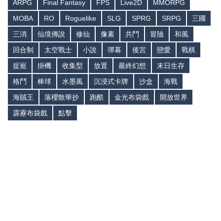
ARPG
Final Fantasy
FPS
Live2D
MMORPG
MOBA
RO
Roguelike
SLG
SPRG
SRPG
三國
三消
仙境傳說
修仙
像素
共鬥
冒險
和風
回合制
太空戰士
小說
彈幕
後宮
戀愛
戰棋
捉寵
掛機
收集型
放置
最終幻想
末日生存
格鬥
棒球
水墨風
沉浸式卡牌
沙盒
海戰
海賊王
落櫻散華抄
跑酷
金光布袋戲
開放世界
霹靂布袋戲
點擊