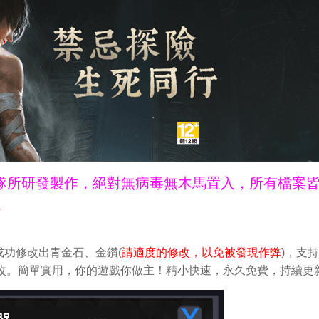
ne團隊所研發製作，絕對無病毒無木馬置入，所有檔案
。
功修改出青金石、金鑽(
請適度的修改，以免被發現作弊
)，支
鬆做修改。簡單實用，你的遊戲你做主！精小快速，永久免費，持續更