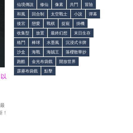
仙境傳說
修仙
像素
共鬥
冒險
和風
回合制
太空戰士
小說
彈幕
後宮
戀愛
戰棋
捉寵
掛機
收集型
放置
最終幻想
末日生存
格鬥
棒球
水墨風
沉浸式卡牌
沙盒
海戰
海賊王
落櫻散華抄
跑酷
金光布袋戲
開放世界
霹靂布袋戲
點擊
皆以
持最
新！