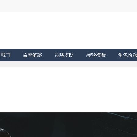
牌戰鬥
益智解謎
策略塔防
經營模擬
角色扮