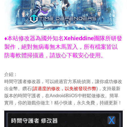
♦本站修改器為國外知名Xehieddine團隊所研發
製作，絕對無病毒無木馬置入，所有檔案皆以
防毒軟體掃描過，請放心下載安心使用。
介紹：
時間守護者修改器，可以繞過官方系統偵測，讓你成功修改
出金幣、鑽石(
請適度的修改，以免被發現作弊
)，支持最新
版本的時間守護者，在Android和iOS中輕鬆做修改。簡單
實用，你的遊戲你做主！精小快速，永久免費，持續更新！