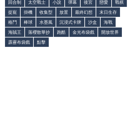
回合制
太空戰士
小說
彈幕
後宮
戀愛
戰棋
捉寵
掛機
收集型
放置
最終幻想
末日生存
格鬥
棒球
水墨風
沉浸式卡牌
沙盒
海戰
海賊王
落櫻散華抄
跑酷
金光布袋戲
開放世界
霹靂布袋戲
點擊