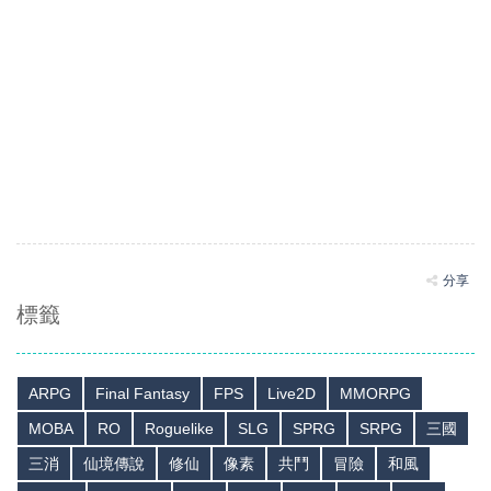
分享
標籤
ARPG
Final Fantasy
FPS
Live2D
MMORPG
MOBA
RO
Roguelike
SLG
SPRG
SRPG
三國
三消
仙境傳說
修仙
像素
共鬥
冒險
和風