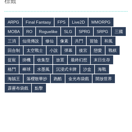
標籤
ARPG
Final Fantasy
FPS
Live2D
MMORPG
MOBA
RO
Roguelike
SLG
SPRG
SRPG
三國
三消
仙境傳說
修仙
像素
共鬥
冒險
和風
回合制
太空戰士
小說
彈幕
後宮
戀愛
戰棋
捉寵
掛機
收集型
放置
最終幻想
末日生存
格鬥
棒球
水墨風
沉浸式卡牌
沙盒
海戰
海賊王
落櫻散華抄
跑酷
金光布袋戲
開放世界
霹靂布袋戲
點擊