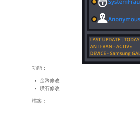
功能：
金幣修改
鑽石修改
檔案：