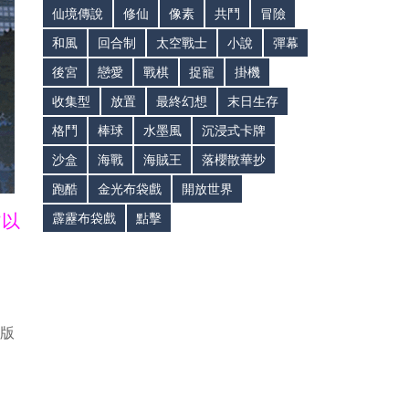
仙境傳說
修仙
像素
共鬥
冒險
和風
回合制
太空戰士
小說
彈幕
後宮
戀愛
戰棋
捉寵
掛機
收集型
放置
最終幻想
末日生存
格鬥
棒球
水墨風
沉浸式卡牌
沙盒
海戰
海賊王
落櫻散華抄
跑酷
金光布袋戲
開放世界
皆以
霹靂布袋戲
點擊
新版