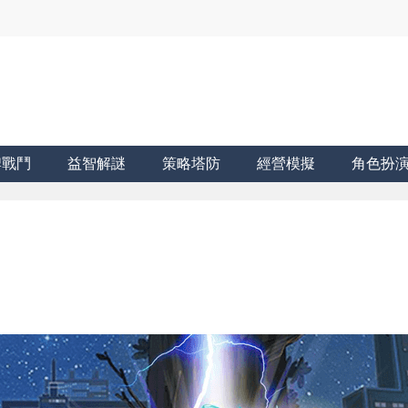
牌戰鬥
益智解謎
策略塔防
經營模擬
角色扮