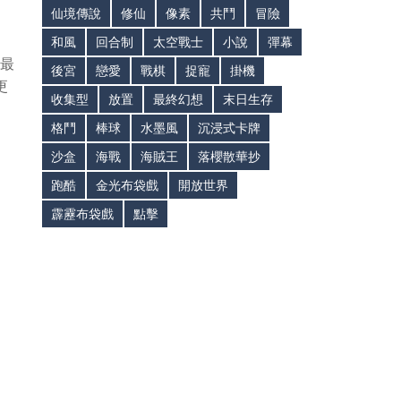
仙境傳說
修仙
像素
共鬥
冒險
和風
回合制
太空戰士
小說
彈幕
持最
後宮
戀愛
戰棋
捉寵
掛機
更
收集型
放置
最終幻想
末日生存
格鬥
棒球
水墨風
沉浸式卡牌
沙盒
海戰
海賊王
落櫻散華抄
跑酷
金光布袋戲
開放世界
霹靂布袋戲
點擊