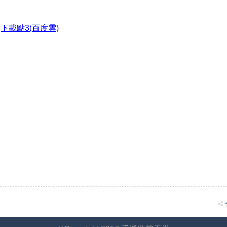
●
下載點3(百度雲)