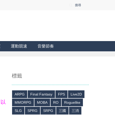
搜尋
演
運動競速
音樂節奏
標籤
ARPG
Final Fantasy
FPS
Live2D
皆以
MMORPG
MOBA
RO
Roguelike
SLG
SPRG
SRPG
三國
三消