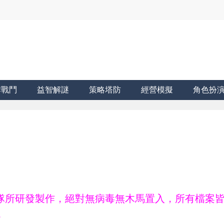
牌戰鬥
益智解謎
策略塔防
經營模擬
角色扮
ne團隊所研發製作，絕對無病毒無木馬置入，所有檔案
。