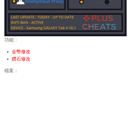
功能：
金幣修改
鑽石修改
檔案：