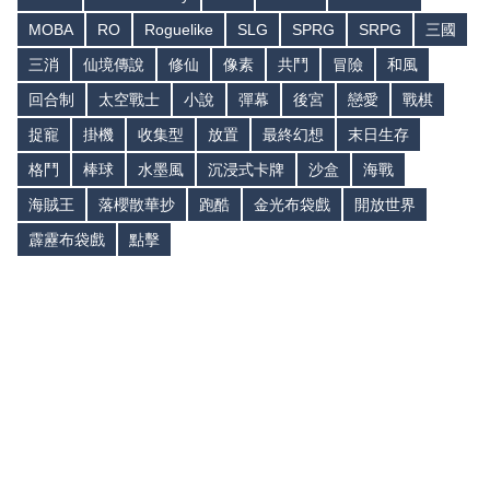
MOBA
RO
Roguelike
SLG
SPRG
SRPG
三國
三消
仙境傳說
修仙
像素
共鬥
冒險
和風
回合制
太空戰士
小說
彈幕
後宮
戀愛
戰棋
捉寵
掛機
收集型
放置
最終幻想
末日生存
格鬥
棒球
水墨風
沉浸式卡牌
沙盒
海戰
海賊王
落櫻散華抄
跑酷
金光布袋戲
開放世界
霹靂布袋戲
點擊