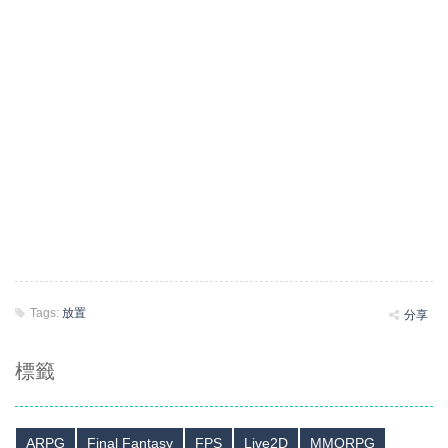
Tags:
放置
分享
標籤
ARPG
Final Fantasy
FPS
Live2D
MMORPG