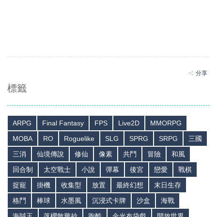
分享
標籤
ARPG
Final Fantasy
FPS
Live2D
MMORPG
MOBA
RO
Roguelike
SLG
SPRG
SRPG
三國
三消
仙境傳說
修仙
像素
共鬥
冒險
和風
回合制
太空戰士
小說
彈幕
後宮
戀愛
戰棋
捉寵
掛機
收集型
放置
最終幻想
末日生存
格鬥
棒球
水墨風
沉浸式卡牌
沙盒
海戰
海賊王
落櫻散華抄
跑酷
金光布袋戲
開放世界