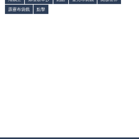
霹靂布袋戲
點擊