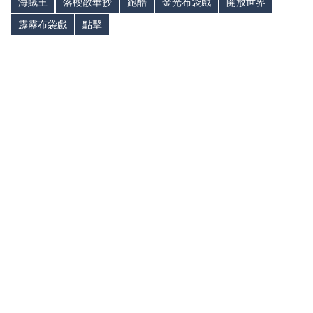
海賊王
落櫻散華抄
跑酷
金光布袋戲
開放世界
霹靂布袋戲
點擊