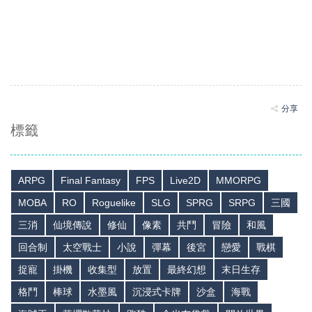
分享
標籤
ARPG
Final Fantasy
FPS
Live2D
MMORPG
MOBA
RO
Roguelike
SLG
SPRG
SRPG
三國
三消
仙境傳說
修仙
像素
共鬥
冒險
和風
回合制
太空戰士
小說
彈幕
後宮
戀愛
戰棋
捉寵
掛機
收集型
放置
最終幻想
末日生存
格鬥
棒球
水墨風
沉浸式卡牌
沙盒
海戰