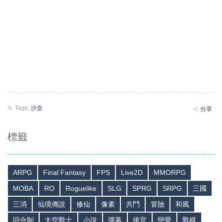
Tags:
沙盒
分享
標籤
ARPG
Final Fantasy
FPS
Live2D
MMORPG
MOBA
RO
Roguelike
SLG
SPRG
SRPG
三國
三消
仙境傳說
修仙
像素
共鬥
冒險
和風
回合制
太空戰士
小說
彈幕
後宮
戀愛
戰棋