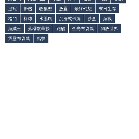
捉寵
掛機
收集型
放置
最終幻想
末日生存
格鬥
棒球
水墨風
沉浸式卡牌
沙盒
海戰
海賊王
落櫻散華抄
跑酷
金光布袋戲
開放世界
霹靂布袋戲
點擊