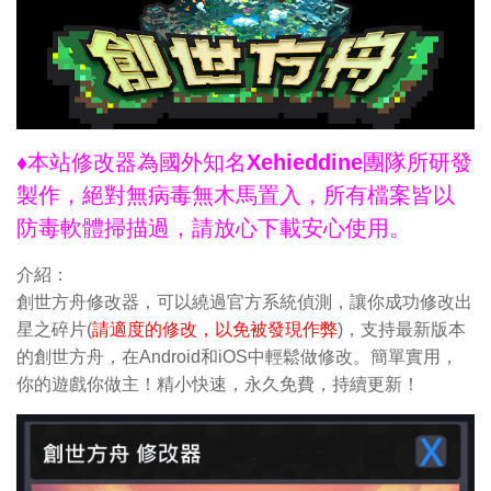
♦本站修改器為國外知名Xehieddine團隊所研發
製作，絕對無病毒無木馬置入，所有檔案皆以
防毒軟體掃描過，請放心下載安心使用。
介紹：
創世方舟修改器，可以繞過官方系統偵測，讓你成功修改出
星之碎片(
請適度的修改，以免被發現作弊
)，支持最新版本
的創世方舟，在Android和iOS中輕鬆做修改。簡單實用，
你的遊戲你做主！精小快速，永久免費，持續更新！