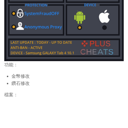
功能：
金幣修改
鑽石修改
檔案：