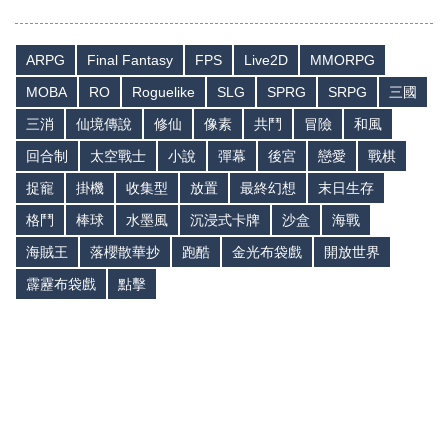
ARPG
Final Fantasy
FPS
Live2D
MMORPG
MOBA
RO
Roguelike
SLG
SPRG
SRPG
三國
三消
仙境傳說
修仙
像素
共鬥
冒險
和風
回合制
太空戰士
小說
彈幕
後宮
戀愛
戰棋
捉寵
掛機
收集型
放置
最終幻想
末日生存
格鬥
棒球
水墨風
沉浸式卡牌
沙盒
海戰
海賊王
落櫻散華抄
跑酷
金光布袋戲
開放世界
霹靂布袋戲
點擊