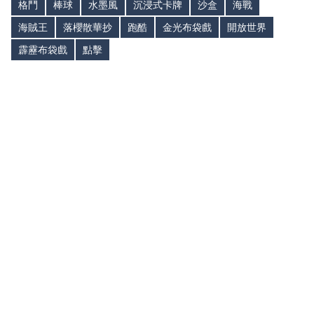
格鬥
棒球
水墨風
沉浸式卡牌
沙盒
海戰
海賊王
落櫻散華抄
跑酷
金光布袋戲
開放世界
霹靂布袋戲
點擊