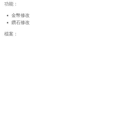
功能：
金幣修改
鑽石修改
檔案：