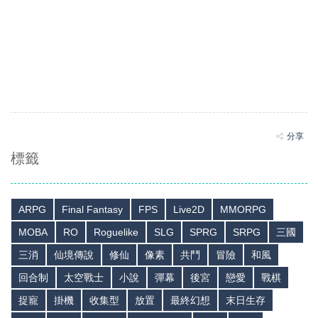
分享
標籤
ARPG
Final Fantasy
FPS
Live2D
MMORPG
MOBA
RO
Roguelike
SLG
SPRG
SRPG
三國
三消
仙境傳說
修仙
像素
共鬥
冒險
和風
回合制
太空戰士
小說
彈幕
後宮
戀愛
戰棋
捉寵
掛機
收集型
放置
最終幻想
末日生存