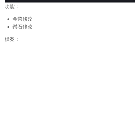
功能：
金幣修改
鑽石修改
檔案：