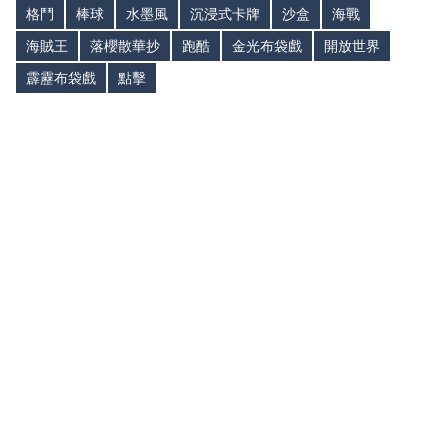
格鬥
棒球
水墨風
沉浸式卡牌
沙盒
海戰
海賊王
落櫻散華抄
跑酷
金光布袋戲
開放世界
霹靂布袋戲
點擊