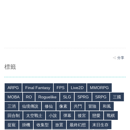
分享
標籤
ARPG
Final Fantasy
FPS
Live2D
MMORPG
MOBA
RO
Roguelike
SLG
SPRG
SRPG
三國
三消
仙境傳說
修仙
像素
共鬥
冒險
和風
回合制
太空戰士
小說
彈幕
後宮
戀愛
戰棋
捉寵
掛機
收集型
放置
最終幻想
末日生存