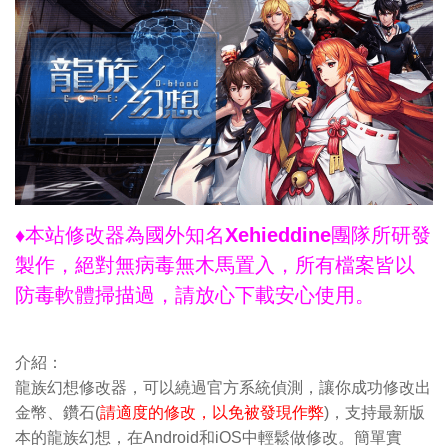
♦本站修改器為國外知名Xehieddine團隊所研發
製作，絕對無病毒無木馬置入，所有檔案皆以
防毒軟體掃描過，請放心下載安心使用。
介紹：
龍族幻想修改器，可以繞過官方系統偵測，讓你成功修改出
金幣、鑽石(
請適度的修改，以免被發現作弊
)，支持最新版
本的龍族幻想，在Android和iOS中輕鬆做修改。簡單實