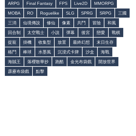
ARPG
Final Fantasy
FPS
Live2D
MMORPG
MOBA
RO
Roguelike
SLG
SPRG
SRPG
三國
三消
仙境傳說
修仙
像素
共鬥
冒險
和風
回合制
太空戰士
小說
彈幕
後宮
戀愛
戰棋
捉寵
掛機
收集型
放置
最終幻想
末日生存
格鬥
棒球
水墨風
沉浸式卡牌
沙盒
海戰
海賊王
落櫻散華抄
跑酷
金光布袋戲
開放世界
霹靂布袋戲
點擊