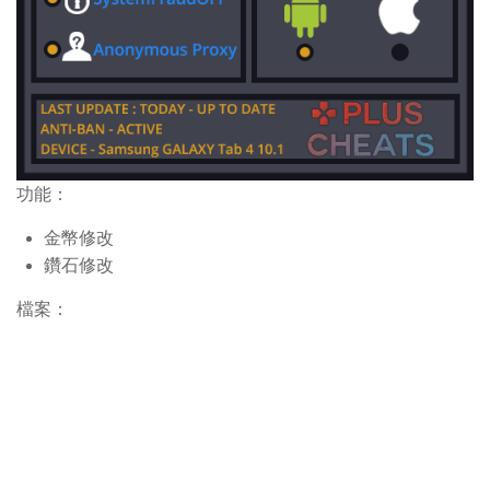
功能：
金幣修改
鑽石修改
檔案：