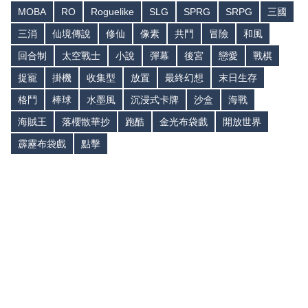
MOBA
RO
Roguelike
SLG
SPRG
SRPG
三國
三消
仙境傳說
修仙
像素
共鬥
冒險
和風
回合制
太空戰士
小說
彈幕
後宮
戀愛
戰棋
捉寵
掛機
收集型
放置
最終幻想
末日生存
格鬥
棒球
水墨風
沉浸式卡牌
沙盒
海戰
海賊王
落櫻散華抄
跑酷
金光布袋戲
開放世界
霹靂布袋戲
點擊