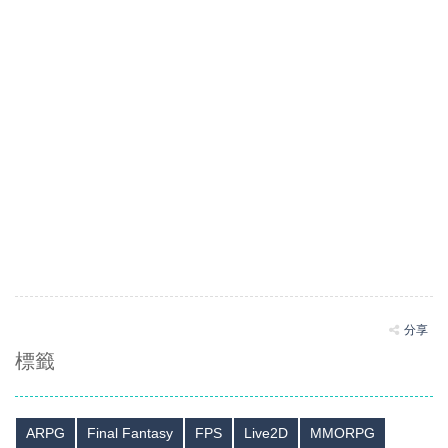
分享
標籤
ARPG
Final Fantasy
FPS
Live2D
MMORPG