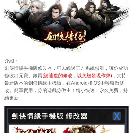
介紹：
劍俠情緣手機版修改器，可以繞過官方系統偵測，讓你成功
修改出元寶
、銀兩
(請適度的修改，以免被發現作弊)
，支持
最新版本的劍俠情緣手機版，在Android和iOS中輕鬆做修
改。簡單實用，你的遊戲你做主！精小快速，永久免費，持
續更新！