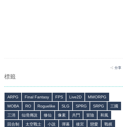
分享
標籤
ARPG
Final Fantasy
FPS
Live2D
MMORPG
MOBA
RO
Roguelike
SLG
SPRG
SRPG
三國
三消
仙境傳說
修仙
像素
共鬥
冒險
和風
回合制
太空戰士
小說
彈幕
後宮
戀愛
戰棋