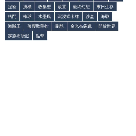
捉寵
掛機
收集型
放置
最終幻想
末日生存
格鬥
棒球
水墨風
沉浸式卡牌
沙盒
海戰
海賊王
落櫻散華抄
跑酷
金光布袋戲
開放世界
霹靂布袋戲
點擊