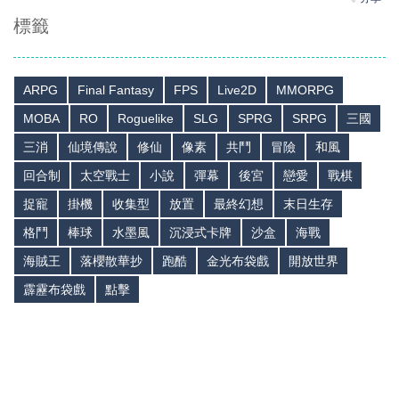
標籤
ARPG
Final Fantasy
FPS
Live2D
MMORPG
MOBA
RO
Roguelike
SLG
SPRG
SRPG
三國
三消
仙境傳說
修仙
像素
共鬥
冒險
和風
回合制
太空戰士
小說
彈幕
後宮
戀愛
戰棋
捉寵
掛機
收集型
放置
最終幻想
末日生存
格鬥
棒球
水墨風
沉浸式卡牌
沙盒
海戰
海賊王
落櫻散華抄
跑酷
金光布袋戲
開放世界
霹靂布袋戲
點擊