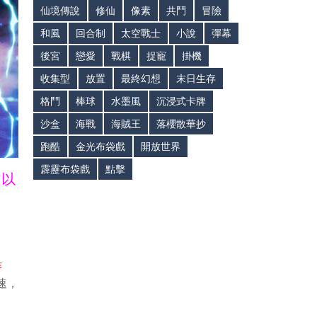
仙境傳說
修仙
像素
共鬥
冒險
和風
回合制
太空戰士
小說
彈幕
後宮
戀愛
戰棋
捉寵
掛機
收集型
放置
最終幻想
末日生存
格鬥
棒球
水墨風
沉浸式卡牌
沙盒
海戰
海賊王
落櫻散華抄
跑酷
金光布袋戲
開放世界
霹靂布袋戲
點擊
皆以
作
速，