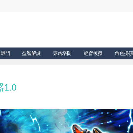
牌戰鬥
益智解謎
策略塔防
經營模擬
角色扮
1.0