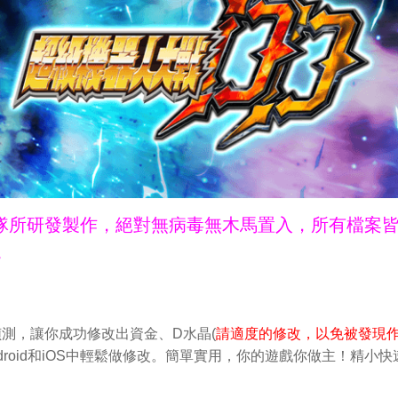
ne團隊所研發製作，絕對無病毒無木馬置入，所有檔案
。
偵測，讓你成功修改出資金、D水晶(
請適度的修改，以免被發現
droid和iOS中輕鬆做修改。簡單實用，你的遊戲你做主！精小快