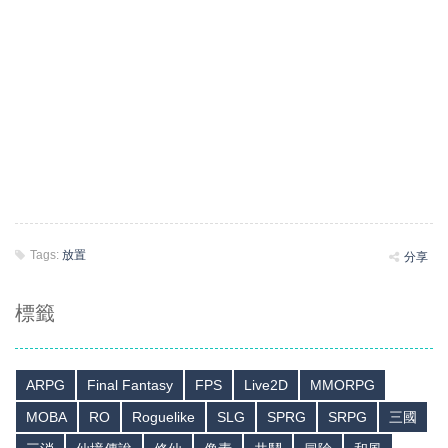
Tags:
放置
分享
標籤
ARPG
Final Fantasy
FPS
Live2D
MMORPG
MOBA
RO
Roguelike
SLG
SPRG
SRPG
三國