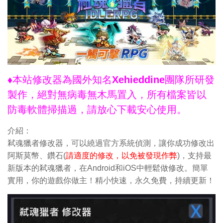
♦本站修改器為國外知名Xehieddine團隊所研發
製作，絕對無病毒無木馬置入，所有檔案皆以
防毒軟體掃描過，請放心下載安心使用。
介紹：
弒魂獵者修改器，可以繞過官方系統偵測，讓你成功修改出
阿斯莫幣、鑽石(
請適度的修改，以免被發現作弊
)，支持最
新版本的弒魂獵者，在Android和iOS中輕鬆做修改。簡單
實用，你的遊戲你做主！精小快速，永久免費，持續更新！