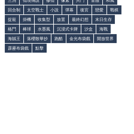
三消
仙境傳說
修仙
像素
共鬥
冒險
和風
回合制
太空戰士
小說
彈幕
後宮
戀愛
戰棋
捉寵
掛機
收集型
放置
最終幻想
末日生存
格鬥
棒球
水墨風
沉浸式卡牌
沙盒
海戰
海賊王
落櫻散華抄
跑酷
金光布袋戲
開放世界
霹靂布袋戲
點擊