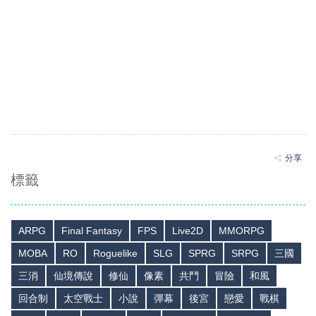
分享
標籤
ARPG
Final Fantasy
FPS
Live2D
MMORPG
MOBA
RO
Roguelike
SLG
SPRG
SRPG
三國
三消
仙境傳說
修仙
像素
共鬥
冒險
和風
回合制
太空戰士
小說
彈幕
後宮
戀愛
戰棋