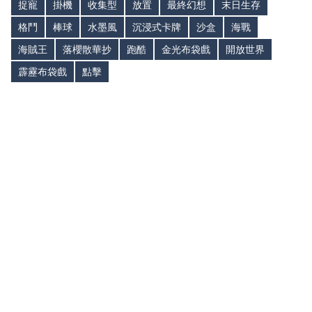
捉寵
掛機
收集型
放置
最終幻想
末日生存
格鬥
棒球
水墨風
沉浸式卡牌
沙盒
海戰
海賊王
落櫻散華抄
跑酷
金光布袋戲
開放世界
霹靂布袋戲
點擊