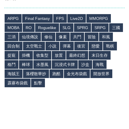
ARPG
Final Fantasy
FPS
Live2D
MMORPG
MOBA
RO
Roguelike
SLG
SPRG
SRPG
三國
三消
仙境傳說
修仙
像素
共鬥
冒險
和風
回合制
太空戰士
小說
彈幕
後宮
戀愛
戰棋
捉寵
掛機
收集型
放置
最終幻想
末日生存
格鬥
棒球
水墨風
沉浸式卡牌
沙盒
海戰
海賊王
落櫻散華抄
跑酷
金光布袋戲
開放世界
霹靂布袋戲
點擊