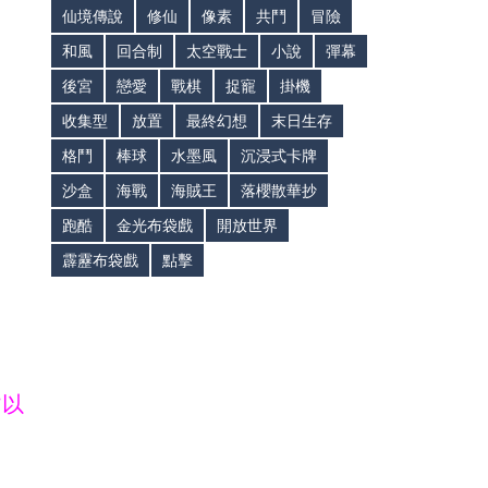
仙境傳說
修仙
像素
共鬥
冒險
和風
回合制
太空戰士
小說
彈幕
後宮
戀愛
戰棋
捉寵
掛機
收集型
放置
最終幻想
末日生存
格鬥
棒球
水墨風
沉浸式卡牌
沙盒
海戰
海賊王
落櫻散華抄
跑酷
金光布袋戲
開放世界
霹靂布袋戲
點擊
皆以