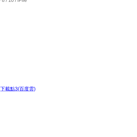
 / 10 / iFile
●
下載點3(百度雲)