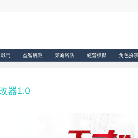
牌戰鬥
益智解謎
策略塔防
經營模擬
角色扮
改器1.0