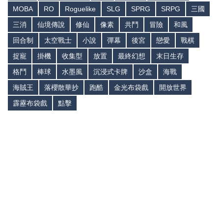
MOBA
RO
Roguelike
SLG
SPRG
SRPG
三國
三消
仙境傳說
修仙
像素
共鬥
冒險
和風
回合制
太空戰士
小說
彈幕
後宮
戀愛
戰棋
捉寵
掛機
收集型
放置
最終幻想
末日生存
格鬥
棒球
水墨風
沉浸式卡牌
沙盒
海戰
海賊王
落櫻散華抄
跑酷
金光布袋戲
開放世界
霹靂布袋戲
點擊