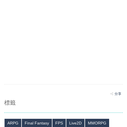
分享
標籤
ARPG
Final Fantasy
FPS
Live2D
MMORPG