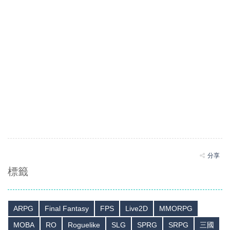
分享
標籤
ARPG
Final Fantasy
FPS
Live2D
MMORPG
MOBA
RO
Roguelike
SLG
SPRG
SRPG
三國