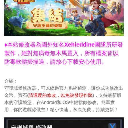
♦本站修改器為國外知名Xehieddine團隊所研發
製作，絕對無病毒無木馬置入，所有檔案皆以
防毒軟體掃描過，請放心下載安心使用。
介紹：
守護城堡修改器，可以繞過官方系統偵測，讓你成功修改出
金幣、寶石(
請適度的修改，以免被發現作弊
)，支持最新版
本的守護城堡，在Android和iOS中輕鬆做修改。簡單實
用，你的遊戲你做主！精小快速，永久免費，持續更新！