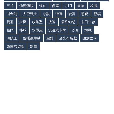
三消
仙境傳說
修仙
像素
共鬥
冒險
和風
回合制
太空戰士
小說
彈幕
後宮
戀愛
戰棋
捉寵
掛機
收集型
放置
最終幻想
末日生存
格鬥
棒球
水墨風
沉浸式卡牌
沙盒
海戰
海賊王
落櫻散華抄
跑酷
金光布袋戲
開放世界
霹靂布袋戲
點擊