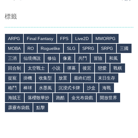
標籤
ARPG
Final Fantasy
FPS
Live2D
MMORPG
MOBA
RO
Roguelike
SLG
SPRG
SRPG
三國
三消
仙境傳說
修仙
像素
共鬥
冒險
和風
回合制
太空戰士
小說
彈幕
後宮
戀愛
戰棋
捉寵
掛機
收集型
放置
最終幻想
末日生存
格鬥
棒球
水墨風
沉浸式卡牌
沙盒
海戰
海賊王
落櫻散華抄
跑酷
金光布袋戲
開放世界
霹靂布袋戲
點擊