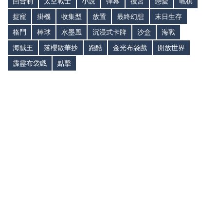
回合制
太空戰士
小說
彈幕
後宮
戀愛
戰棋
捉寵
掛機
收集型
放置
最終幻想
末日生存
格鬥
棒球
水墨風
沉浸式卡牌
沙盒
海戰
海賊王
落櫻散華抄
跑酷
金光布袋戲
開放世界
霹靂布袋戲
點擊