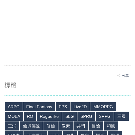
分享
標籤
ARPG
Final Fantasy
FPS
Live2D
MMORPG
MOBA
RO
Roguelike
SLG
SPRG
SRPG
三國
三消
仙境傳說
修仙
像素
共鬥
冒險
和風