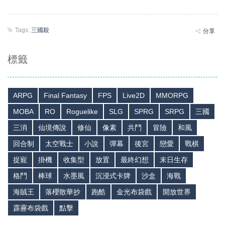
Tags:
三國殺
分享
標籤
ARPG
Final Fantasy
FPS
Live2D
MMORPG
MOBA
RO
Roguelike
SLG
SPRG
SRPG
三國
三消
仙境傳說
修仙
像素
共鬥
冒險
和風
回合制
太空戰士
小說
彈幕
後宮
戀愛
戰棋
捉寵
掛機
收集型
放置
最終幻想
末日生存
格鬥
棒球
水墨風
沉浸式卡牌
沙盒
海戰
海賊王
落櫻散華抄
跑酷
金光布袋戲
開放世界
霹靂布袋戲
點擊