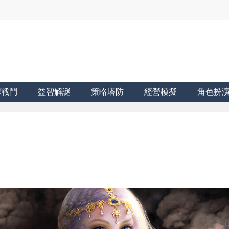
牌戰鬥
益智解謎
策略塔防
經營模擬
角色扮