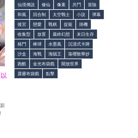
仙境傳說
修仙
像素
共鬥
冒險
和風
回合制
太空戰士
小說
彈幕
後宮
戀愛
戰棋
捉寵
掛機
收集型
放置
最終幻想
末日生存
格鬥
棒球
水墨風
沉浸式卡牌
沙盒
海戰
海賊王
落櫻散華抄
跑酷
金光布袋戲
開放世界
霹靂布袋戲
點擊
皆以
最新
！