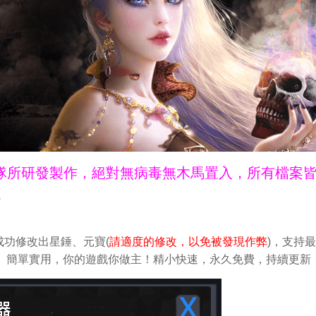
ne團隊所研發製作，絕對無病毒無木馬置入，所有檔案
。
功修改出星錘、元寶(
請適度的修改，以免被發現作弊
)，支持
做修改。簡單實用，你的遊戲你做主！精小快速，永久免費，持續更新