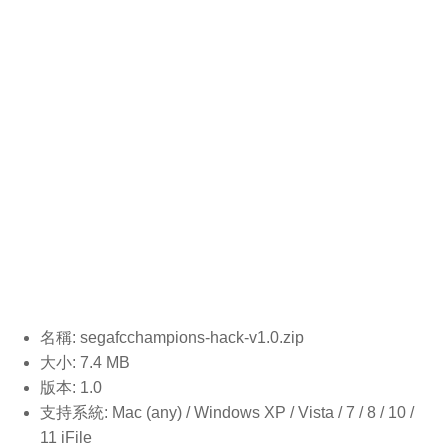
名稱: segafcchampions-hack-v1.0
.zip
大小: 7.4 MB
版本: 1.0
支持系統: Mac (any) / Windows XP / Vista / 7 / 8 / 10 /
11 iFile