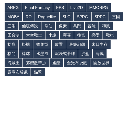
ARPG
Final Fantasy
FPS
Live2D
MMORPG
MOBA
RO
Roguelike
SLG
SPRG
SRPG
三國
三消
仙境傳說
修仙
像素
共鬥
冒險
和風
回合制
太空戰士
小說
彈幕
後宮
戀愛
戰棋
捉寵
掛機
收集型
放置
最終幻想
末日生存
格鬥
棒球
水墨風
沉浸式卡牌
沙盒
海戰
海賊王
落櫻散華抄
跑酷
金光布袋戲
開放世界
霹靂布袋戲
點擊