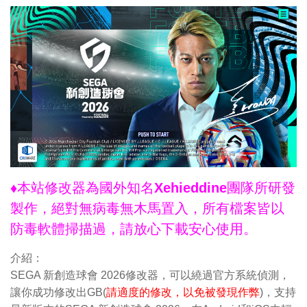
♦本站修改器為國外知名Xehieddine團隊所研發
製作，絕對無病毒無木馬置入，所有檔案皆以
防毒軟體掃描過，請放心下載安心使用。
介紹：
SEGA 新創造球會 2026修改器，可以繞過官方系統偵測，
讓你成功修改出GB(
請適度的修改，以免被發現作弊
)，支持