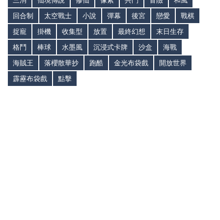
三消
仙境傳說
修仙
像素
共鬥
冒險
和風
回合制
太空戰士
小說
彈幕
後宮
戀愛
戰棋
捉寵
掛機
收集型
放置
最終幻想
末日生存
格鬥
棒球
水墨風
沉浸式卡牌
沙盒
海戰
海賊王
落櫻散華抄
跑酷
金光布袋戲
開放世界
霹靂布袋戲
點擊