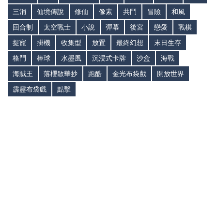
三消
仙境傳說
修仙
像素
共鬥
冒險
和風
回合制
太空戰士
小說
彈幕
後宮
戀愛
戰棋
捉寵
掛機
收集型
放置
最終幻想
末日生存
格鬥
棒球
水墨風
沉浸式卡牌
沙盒
海戰
海賊王
落櫻散華抄
跑酷
金光布袋戲
開放世界
霹靂布袋戲
點擊