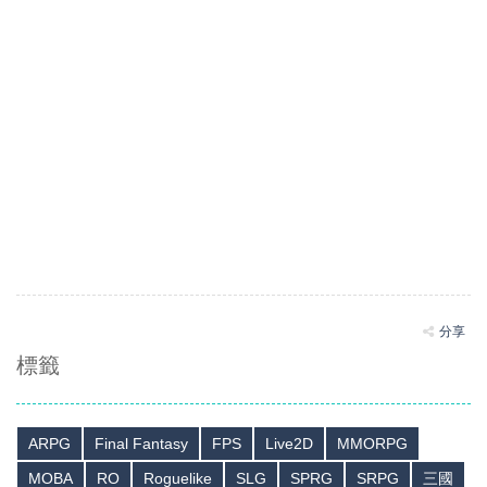
分享
標籤
ARPG
Final Fantasy
FPS
Live2D
MMORPG
MOBA
RO
Roguelike
SLG
SPRG
SRPG
三國