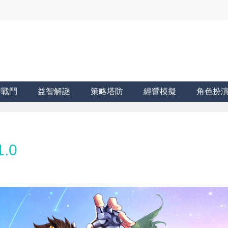
牌戰鬥
益智解謎
策略塔防
經營模擬
角色扮
.0