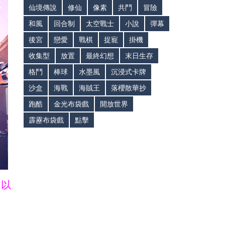
仙境傳說
修仙
像素
共鬥
冒險
和風
回合制
太空戰士
小說
彈幕
後宮
戀愛
戰棋
捉寵
掛機
收集型
放置
最終幻想
末日生存
格鬥
棒球
水墨風
沉浸式卡牌
沙盒
海戰
海賊王
落櫻散華抄
跑酷
金光布袋戲
開放世界
霹靂布袋戲
點擊
皆以