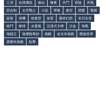
三消
仙境傳說
修仙
像素
共鬥
冒險
和風
回合制
太空戰士
小說
彈幕
後宮
戀愛
戰棋
捉寵
掛機
收集型
放置
最終幻想
末日生存
格鬥
棒球
水墨風
沉浸式卡牌
沙盒
海戰
海賊王
落櫻散華抄
跑酷
金光布袋戲
開放世界
霹靂布袋戲
點擊