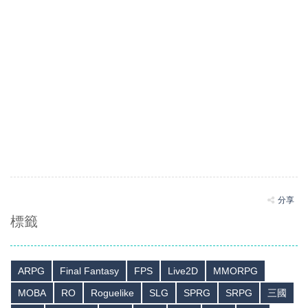
分享
標籤
ARPG
Final Fantasy
FPS
Live2D
MMORPG
MOBA
RO
Roguelike
SLG
SPRG
SRPG
三國