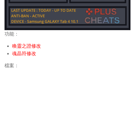
功能：
喚靈之證修改
魂晶符修改
檔案：