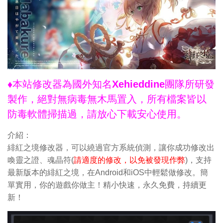
♦本站修改器為國外知名Xehieddine團隊所研發
製作，絕對無病毒無木馬置入，所有檔案皆以
防毒軟體掃描過，請放心下載安心使用。
介紹：
緋紅之境修改器，可以繞過官方系統偵測，讓你成功修改出
喚靈之證、魂晶符(
請適度的修改，以免被發現作弊
)，支持
最新版本的緋紅之境，在Android和iOS中輕鬆做修改。簡
單實用，你的遊戲你做主！精小快速，永久免費，持續更
新！