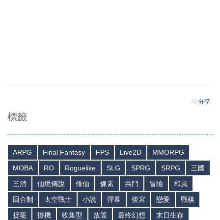
分享
標籤
ARPG
Final Fantasy
FPS
Live2D
MMORPG
MOBA
RO
Roguelike
SLG
SPRG
SRPG
三國
三消
仙境傳說
修仙
像素
共鬥
冒險
和風
回合制
太空戰士
小說
彈幕
後宮
戀愛
戰棋
捉寵
掛機
收集型
放置
最終幻想
末日生存