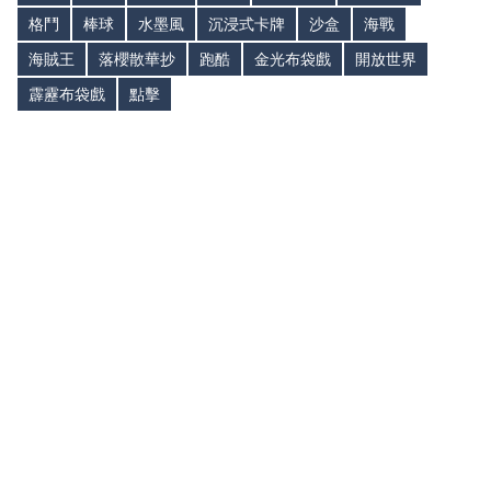
格鬥
棒球
水墨風
沉浸式卡牌
沙盒
海戰
海賊王
落櫻散華抄
跑酷
金光布袋戲
開放世界
霹靂布袋戲
點擊