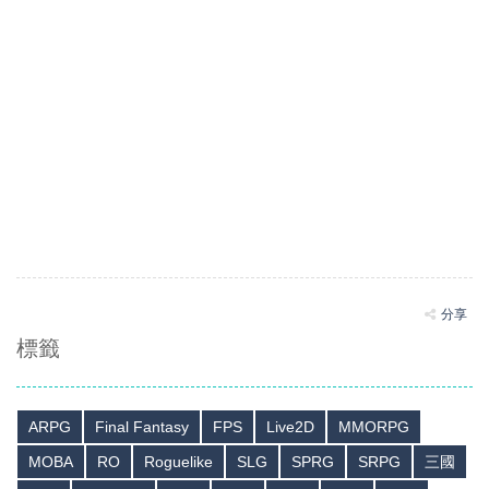
分享
標籤
ARPG
Final Fantasy
FPS
Live2D
MMORPG
MOBA
RO
Roguelike
SLG
SPRG
SRPG
三國