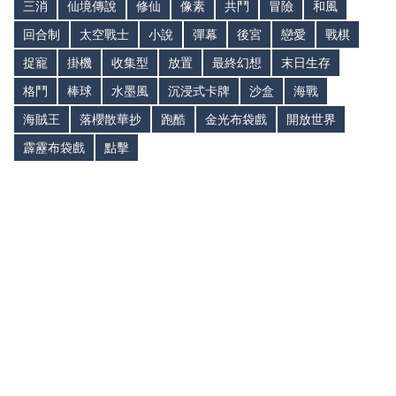
三消
仙境傳說
修仙
像素
共鬥
冒險
和風
回合制
太空戰士
小說
彈幕
後宮
戀愛
戰棋
捉寵
掛機
收集型
放置
最終幻想
末日生存
格鬥
棒球
水墨風
沉浸式卡牌
沙盒
海戰
海賊王
落櫻散華抄
跑酷
金光布袋戲
開放世界
霹靂布袋戲
點擊