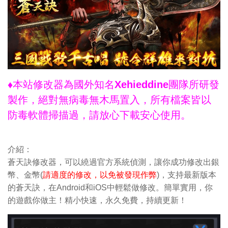
♦本站修改器為國外知名Xehieddine團隊所研發
製作，絕對無病毒無木馬置入，所有檔案皆以
防毒軟體掃描過，請放心下載安心使用。
介紹：
蒼天訣修改器，可以繞過官方系統偵測，讓你成功修改出銀
幣、金幣(
請適度的修改，以免被發現作弊
)，支持最新版本
的蒼天訣，在Android和iOS中輕鬆做修改。簡單實用，你
的遊戲你做主！精小快速，永久免費，持續更新！