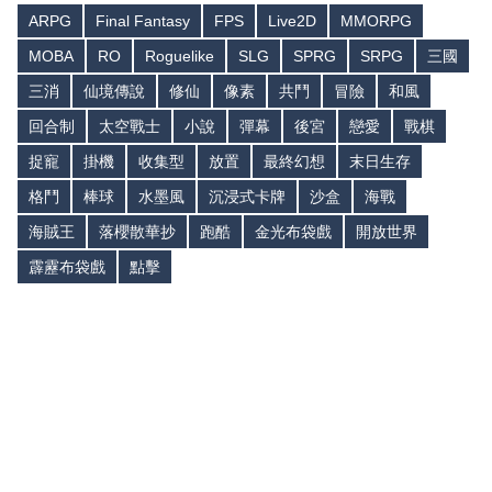
ARPG
Final Fantasy
FPS
Live2D
MMORPG
MOBA
RO
Roguelike
SLG
SPRG
SRPG
三國
三消
仙境傳說
修仙
像素
共鬥
冒險
和風
回合制
太空戰士
小說
彈幕
後宮
戀愛
戰棋
捉寵
掛機
收集型
放置
最終幻想
末日生存
格鬥
棒球
水墨風
沉浸式卡牌
沙盒
海戰
海賊王
落櫻散華抄
跑酷
金光布袋戲
開放世界
霹靂布袋戲
點擊