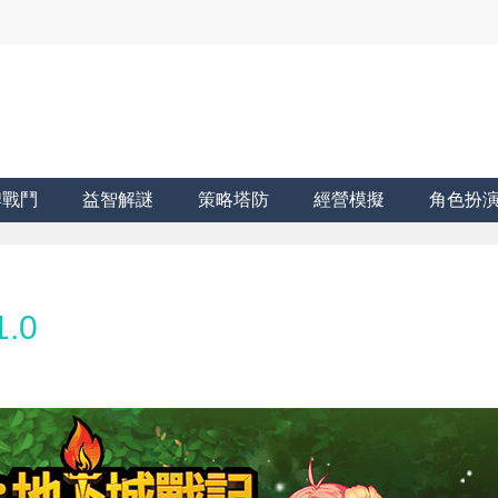
牌戰鬥
益智解謎
策略塔防
經營模擬
角色扮
.0