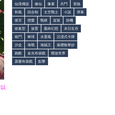
仙境傳說
修仙
像素
共鬥
冒險
和風
回合制
太空戰士
小說
彈幕
後宮
戀愛
戰棋
捉寵
掛機
收集型
放置
最終幻想
末日生存
格鬥
棒球
水墨風
沉浸式卡牌
沙盒
海戰
海賊王
落櫻散華抄
跑酷
金光布袋戲
開放世界
霹靂布袋戲
點擊
皆以