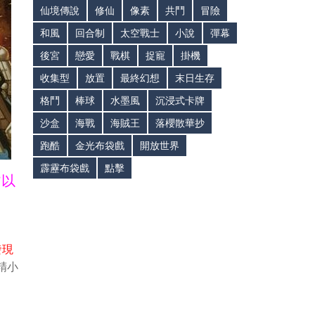
仙境傳說
修仙
像素
共鬥
冒險
和風
回合制
太空戰士
小說
彈幕
後宮
戀愛
戰棋
捉寵
掛機
收集型
放置
最終幻想
末日生存
格鬥
棒球
水墨風
沉浸式卡牌
沙盒
海戰
海賊王
落櫻散華抄
跑酷
金光布袋戲
開放世界
霹靂布袋戲
點擊
皆以
發現
精小