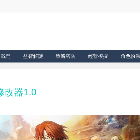
牌戰鬥
益智解謎
策略塔防
經營模擬
角色扮
改器1.0