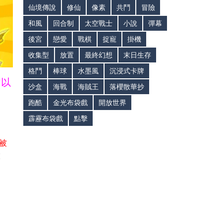
仙境傳說
修仙
像素
共鬥
冒險
和風
回合制
太空戰士
小說
彈幕
後宮
戀愛
戰棋
捉寵
掛機
收集型
放置
最終幻想
末日生存
格鬥
棒球
水墨風
沉浸式卡牌
皆以
沙盒
海戰
海賊王
落櫻散華抄
跑酷
金光布袋戲
開放世界
霹靂布袋戲
點擊
被
做