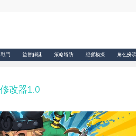
牌戰鬥
益智解謎
策略塔防
經營模擬
角色扮
 修改器1.0