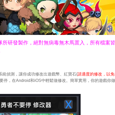
ne團隊所研發製作，絕對無病毒無木馬置入，所有檔案
。
過官方系統偵測，讓你成功修改出遊戲幣、紅寶石(
請適度的修改，以免
勇者不要停，在Android和iOS中輕鬆做修改。簡單實用，你的遊戲你