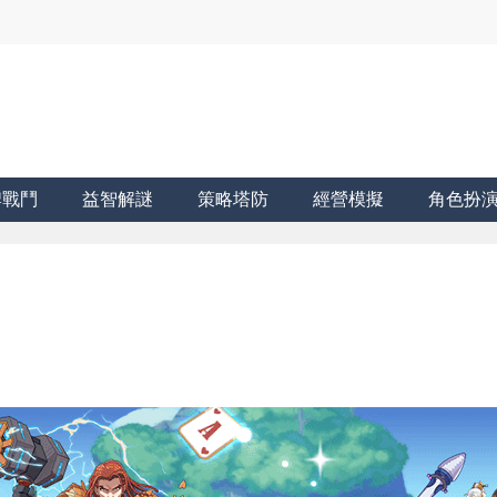
牌戰鬥
益智解謎
策略塔防
經營模擬
角色扮