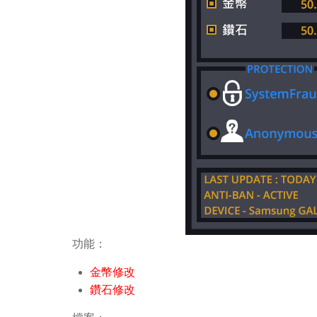
功能：
金幣修改
鑽石修改