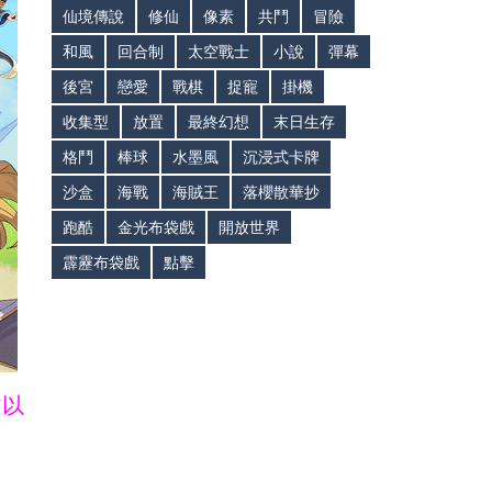
仙境傳說
修仙
像素
共鬥
冒險
和風
回合制
太空戰士
小說
彈幕
後宮
戀愛
戰棋
捉寵
掛機
收集型
放置
最終幻想
末日生存
格鬥
棒球
水墨風
沉浸式卡牌
沙盒
海戰
海賊王
落櫻散華抄
跑酷
金光布袋戲
開放世界
霹靂布袋戲
點擊
皆以