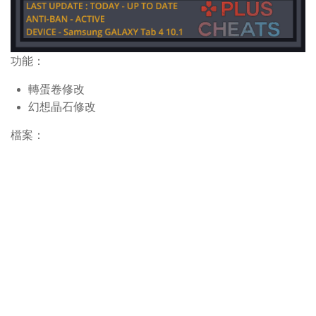
功能：
轉蛋卷修改
幻想晶石修改
檔案：