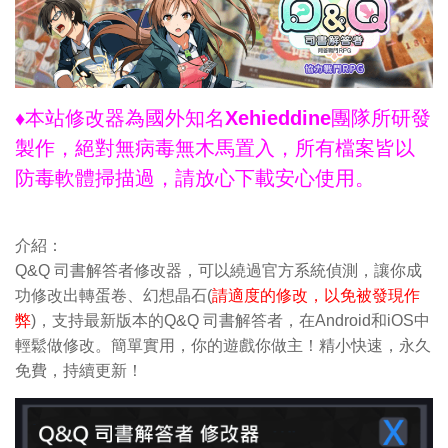
♦本站修改器為國外知名Xehieddine團隊所研發
製作，絕對無病毒無木馬置入，所有檔案皆以
防毒軟體掃描過，請放心下載安心使用。
介紹：
Q&Q 司書解答者修改器，可以繞過官方系統偵測，讓你成
功修改出轉蛋卷、幻想晶石(
請適度的修改，以免被發現作
弊
)，支持最新版本的Q&Q 司書解答者，在Android和iOS中
輕鬆做修改。簡單實用，你的遊戲你做主！精小快速，永久
免費，持續更新！