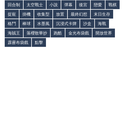
回合制
太空戰士
小說
彈幕
後宮
戀愛
戰棋
捉寵
掛機
收集型
放置
最終幻想
末日生存
格鬥
棒球
水墨風
沉浸式卡牌
沙盒
海戰
海賊王
落櫻散華抄
跑酷
金光布袋戲
開放世界
霹靂布袋戲
點擊