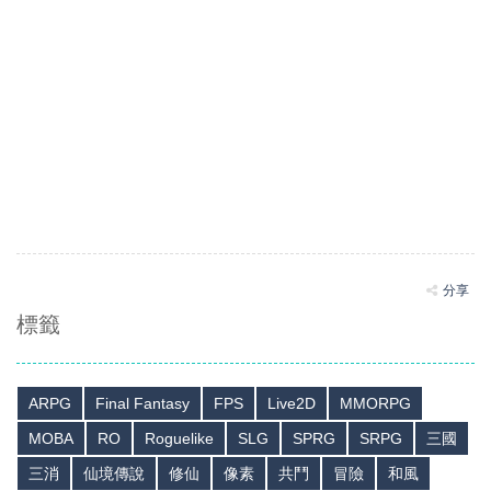
分享
標籤
ARPG
Final Fantasy
FPS
Live2D
MMORPG
MOBA
RO
Roguelike
SLG
SPRG
SRPG
三國
三消
仙境傳說
修仙
像素
共鬥
冒險
和風