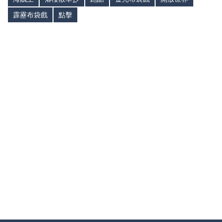
霹靂布袋戲
點擊