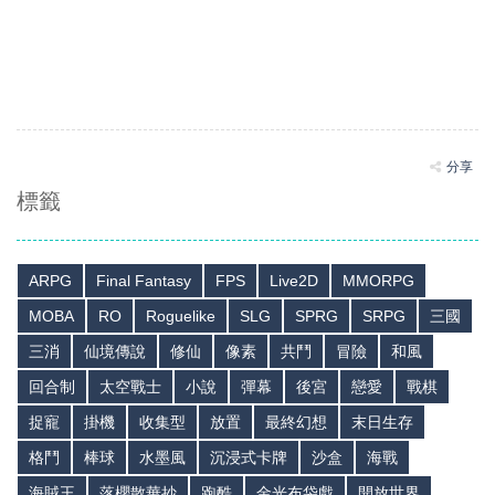
分享
標籤
ARPG
Final Fantasy
FPS
Live2D
MMORPG
MOBA
RO
Roguelike
SLG
SPRG
SRPG
三國
三消
仙境傳說
修仙
像素
共鬥
冒險
和風
回合制
太空戰士
小說
彈幕
後宮
戀愛
戰棋
捉寵
掛機
收集型
放置
最終幻想
末日生存
格鬥
棒球
水墨風
沉浸式卡牌
沙盒
海戰
海賊王
落櫻散華抄
跑酷
金光布袋戲
開放世界