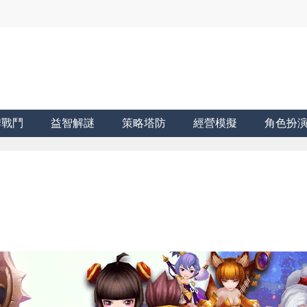
牌戰鬥
益智解謎
策略塔防
經營模擬
角色扮