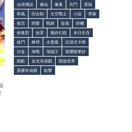
仙境傳說
修仙
像素
共鬥
冒險
和風
回合制
太空戰士
小說
彈幕
後宮
戀愛
戰棋
捉寵
掛機
收集型
放置
最終幻想
末日生存
格鬥
棒球
水墨風
沉浸式卡牌
沙盒
海戰
海賊王
落櫻散華抄
跑酷
金光布袋戲
開放世界
霹靂布袋戲
點擊
最
更