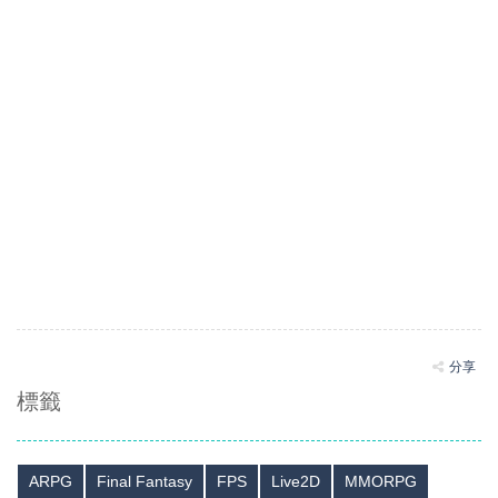
分享
標籤
ARPG
Final Fantasy
FPS
Live2D
MMORPG