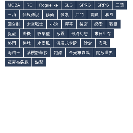
MOBA
RO
Roguelike
SLG
SPRG
SRPG
三國
三消
仙境傳說
修仙
像素
共鬥
冒險
和風
回合制
太空戰士
小說
彈幕
後宮
戀愛
戰棋
捉寵
掛機
收集型
放置
最終幻想
末日生存
格鬥
棒球
水墨風
沉浸式卡牌
沙盒
海戰
海賊王
落櫻散華抄
跑酷
金光布袋戲
開放世界
霹靂布袋戲
點擊