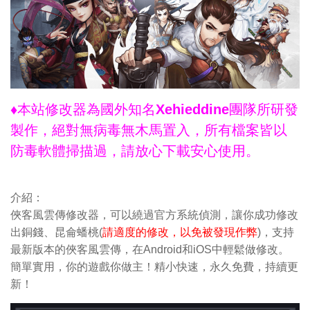
♦本站修改器為國外知名Xehieddine團隊所研發
製作，絕對無病毒無木馬置入，所有檔案皆以
防毒軟體掃描過，請放心下載安心使用。
介紹：
俠客風雲傳修改器，可以繞過官方系統偵測，讓你成功修改
出銅錢、昆侖蟠桃(
請適度的修改，以免被發現作弊
)，支持
最新版本的俠客風雲傳，在Android和iOS中輕鬆做修改。
簡單實用，你的遊戲你做主！精小快速，永久免費，持續更
新！