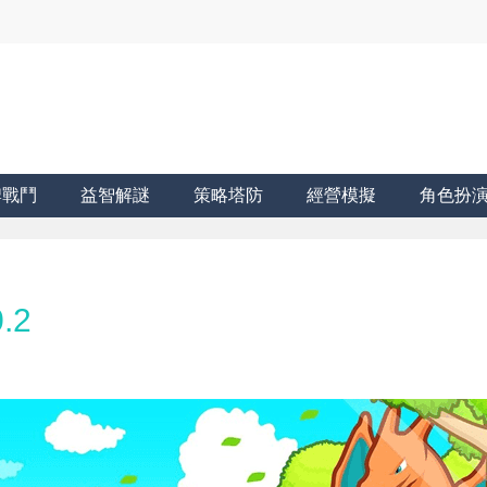
牌戰鬥
益智解謎
策略塔防
經營模擬
角色扮
.2