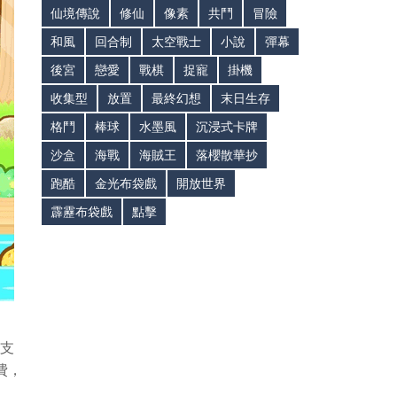
仙境傳說
修仙
像素
共鬥
冒險
和風
回合制
太空戰士
小說
彈幕
後宮
戀愛
戰棋
捉寵
掛機
收集型
放置
最終幻想
末日生存
格鬥
棒球
水墨風
沉浸式卡牌
沙盒
海戰
海賊王
落櫻散華抄
跑酷
金光布袋戲
開放世界
霹靂布袋戲
點擊
支
費，