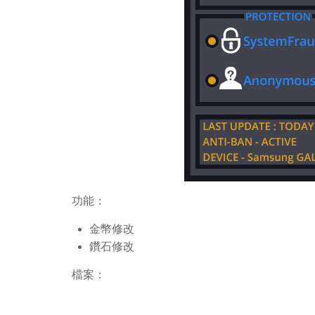
功能：
金幣修改
鑽石修改
檔案：