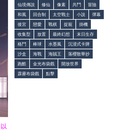
仙境傳說
修仙
像素
共鬥
冒險
和風
回合制
太空戰士
小說
彈幕
後宮
戀愛
戰棋
捉寵
掛機
收集型
放置
最終幻想
末日生存
格鬥
棒球
水墨風
沉浸式卡牌
沙盒
海戰
海賊王
落櫻散華抄
跑酷
金光布袋戲
開放世界
霹靂布袋戲
點擊
皆以