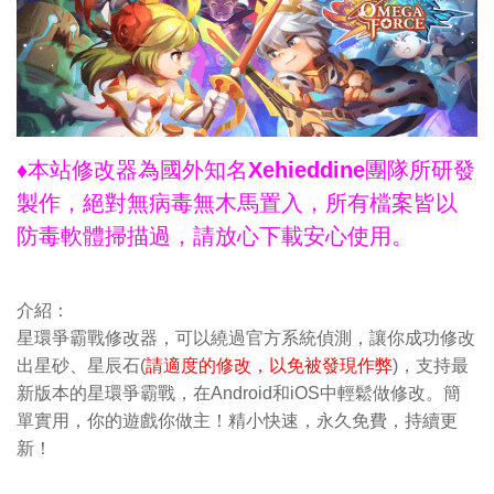
♦本站修改器為國外知名Xehieddine團隊所研發
製作，絕對無病毒無木馬置入，所有檔案皆以
防毒軟體掃描過，請放心下載安心使用。
介紹：
星環爭霸戰修改器，可以繞過官方系統偵測，讓你成功修改
出星砂、星辰石(
請適度的修改，以免被發現作弊
)，支持最
新版本的星環爭霸戰，在Android和iOS中輕鬆做修改。簡
單實用，你的遊戲你做主！精小快速，永久免費，持續更
新！