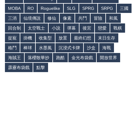
MOBA
RO
Roguelike
SLG
SPRG
SRPG
三國
三消
仙境傳說
修仙
像素
共鬥
冒險
和風
回合制
太空戰士
小說
彈幕
後宮
戀愛
戰棋
捉寵
掛機
收集型
放置
最終幻想
末日生存
格鬥
棒球
水墨風
沉浸式卡牌
沙盒
海戰
海賊王
落櫻散華抄
跑酷
金光布袋戲
開放世界
霹靂布袋戲
點擊