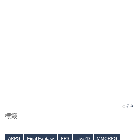
分享
標籤
ARPG
Final Fantasy
FPS
Live2D
MMORPG