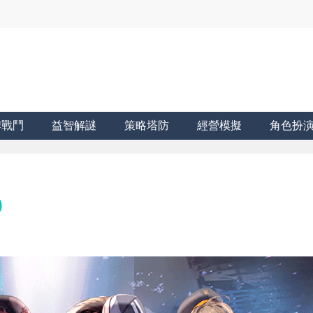
牌戰鬥
益智解謎
策略塔防
經營模擬
角色扮
0