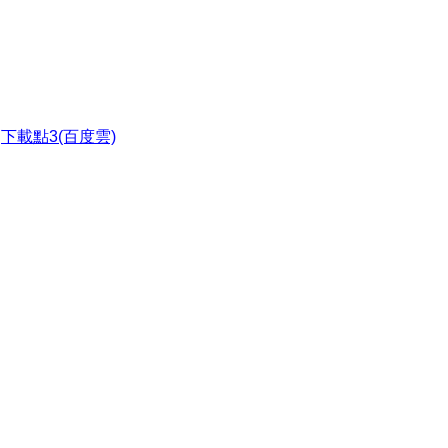
●
下載點3(百度雲)