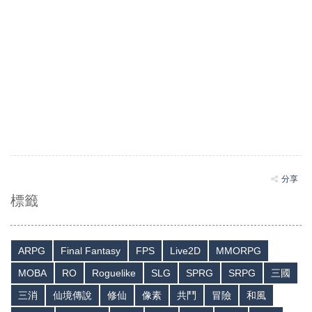
分享
標籤
ARPG
Final Fantasy
FPS
Live2D
MMORPG
MOBA
RO
Roguelike
SLG
SPRG
SRPG
三國
三消
仙境傳說
修仙
像素
共鬥
冒險
和風