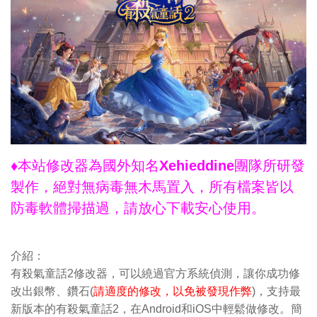
♦本站修改器為國外知名Xehieddine團隊所研發
製作，絕對無病毒無木馬置入，所有檔案皆以
防毒軟體掃描過，請放心下載安心使用。
介紹：
有殺氣童話2修改器，可以繞過官方系統偵測，讓你成功修
改出銀幣、鑽石(
請適度的修改，以免被發現作弊
)，支持最
新版本的有殺氣童話2，在Android和iOS中輕鬆做修改。簡