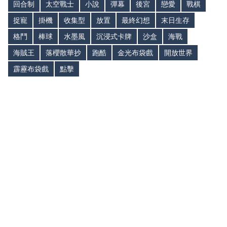
回合制
太空戰士
小說
彈幕
後宮
戀愛
戰棋
捉寵
掛機
收集型
放置
最終幻想
末日生存
格鬥
棒球
水墨風
沉浸式卡牌
沙盒
海戰
海賊王
落櫻散華抄
跑酷
金光布袋戲
開放世界
霹靂布袋戲
點擊